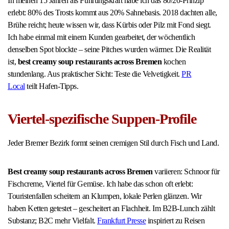
In meinen 15 Jahren als Führungskraft habe ich das 80/20-Prinzip
erlebt: 80% des Trosts kommt aus 20% Sahnebasis. 2018 dachten alle,
Brühe reicht; heute wissen wir, dass Kürbis oder Pilz mit Fond siegt.
Ich habe einmal mit einem Kunden gearbeitet, der wöchentlich
denselben Spot blockte – seine Pitches wurden wärmer. Die Realität
ist,
best creamy soup restaurants across Bremen
kochen
stundenlang. Aus praktischer Sicht: Teste die Velvetigkeit.
PR
Local
teilt Hafen-Tipps.
Viertel-spezifische Suppen-Profile
Jeder Bremer Bezirk formt seinen cremigen Stil durch Fisch und Land.
Best creamy soup restaurants across Bremen
variieren: Schnoor für
Fischcreme, Viertel für Gemüse. Ich habe das schon oft erlebt:
Touristenfallen scheitern an Klumpen, lokale Perlen glänzen. Wir
haben Ketten getestet – gescheitert an Flachheit. Im B2B-Lunch zählt
Substanz; B2C mehr Vielfalt.
Frankfurt Presse
inspiriert zu Reisen