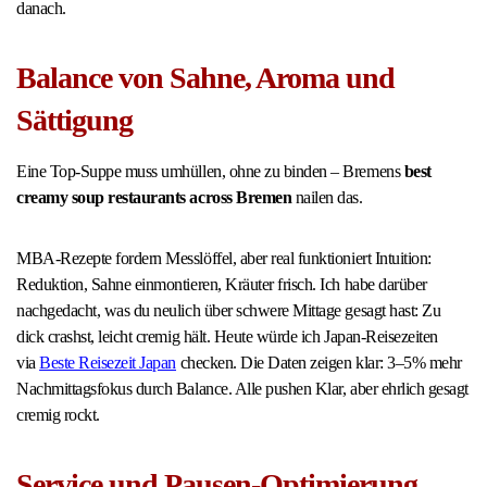
danach.
Balance von Sahne, Aroma und
Sättigung
Eine Top-Suppe muss umhüllen, ohne zu binden – Bremens
best
creamy soup restaurants across Bremen
nailen das.
MBA-Rezepte fordern Messlöffel, aber real funktioniert Intuition:
Reduktion, Sahne einmontieren, Kräuter frisch. Ich habe darüber
nachgedacht, was du neulich über schwere Mittage gesagt hast: Zu
dick crashst, leicht cremig hält. Heute würde ich Japan-Reisezeiten
via
Beste Reisezeit Japan
checken. Die Daten zeigen klar: 3–5% mehr
Nachmittagsfokus durch Balance. Alle pushen Klar, aber ehrlich gesagt
cremig rockt.
Service und Pausen-Optimierung