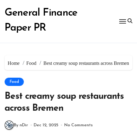
Skip
to
General Finance
content
Paper PR
Home
Food
Best creamy soup restaurants across Bremen
Food
Best creamy soup restaurants
across Bremen
By nDir
Dec 12, 2025
No Comments